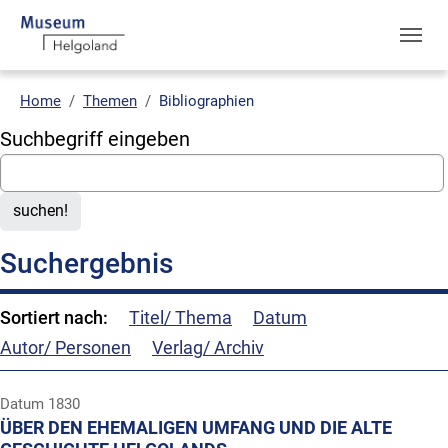
Skip to main navigation
Skip to main content
Skip to page footer
You are here:
Home
Themen
Bibliographien
Suchbegriff eingeben
suchen!
Suchergebnis
Sortiert nach:
Titel/ Thema
Datum
Autor/ Personen
Verlag/ Archiv
Datum
1830
ÜBER DEN EHEMALIGEN UMFANG UND DIE ALTE