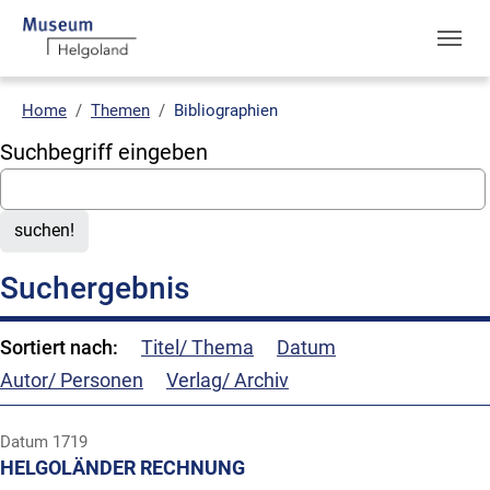
Skip to main navigation
Skip to main content
Skip to page footer
You are here:
Home
Themen
Bibliographien
Suchbegriff eingeben
suchen!
Suchergebnis
Sortiert nach:
Titel/ Thema
Datum
Autor/ Personen
Verlag/ Archiv
Datum
1719
HELGOLÄNDER RECHNUNG