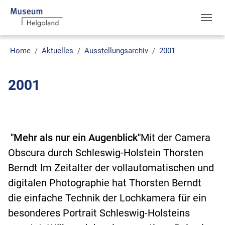
Skip to main navigation
Skip to main content
Skip to page footer
You are here:
Home
Aktuelles
Ausstellungsarchiv
2001
2001
"Mehr als nur ein Augenblick"
Mit der Camera
Obscura durch Schleswig-Holstein Thorsten
Berndt Im Zeitalter der vollautomatischen und
digitalen Photographie hat Thorsten Berndt
die einfache Technik der Lochkamera für ein
besonderes Portrait Schleswig-Holsteins